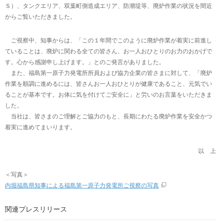
Ｓ）、タンクエリア、双葉町側造成エリア、防潮堤等、廃炉作業の状況を間近
からご覧いただきました。
ご視察中、知事からは、「この１年間でこのように廃炉作業が着実に前進し
ていることは、廃炉に関わる全ての皆さん、お一人おひとりのお力のおかげで
す。心から感謝申し上げます。」とのご発言がありました。
また、福島第一原子力発電所所員および協力企業の皆さまに対して、「廃炉
作業を順調に進めるには、皆さんお一人おひとりが健康であること、元気でい
ることが基本です。お体に気を付けてご安全に」と労いのお言葉をいただきま
した。
当社は、皆さまのご理解とご協力のもと、長期にわたる廃炉作業を安全かつ
着実に進めてまいります。
以 上
＜写真＞
内堀福島県知事による福島第一原子力発電所ご視察の写真
関連プレスリリース