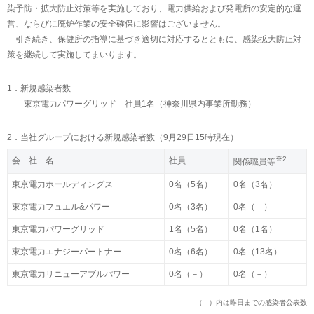
染予防・拡大防止対策等を実施しており、電力供給および発電所の安定的な運
営、ならびに廃炉作業の安全確保に影響はございません。
引き続き、保健所の指導に基づき適切に対応するとともに、感染拡大防止対
策を継続して実施してまいります。
1．新規感染者数
東京電力パワーグリッド 社員1名（神奈川県内事業所勤務）
2．当社グループにおける新規感染者数（9月29日15時現在）
※2
会 社 名
社員
関係職員等
東京電力ホールディングス
0名（5名）
0名（3名）
東京電力フュエル&パワー
0名（3名）
0名（－）
東京電力パワーグリッド
1名（5名）
0名（1名）
東京電力エナジーパートナー
0名（6名）
0名（13名）
東京電力リニューアブルパワー
0名（－）
0名（－）
（ ）内は昨日までの感染者公表数