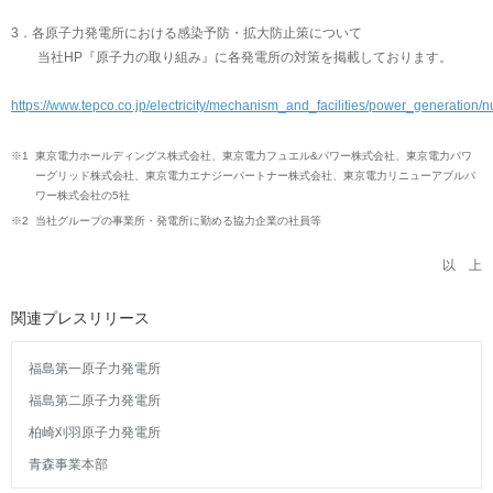
3．各原子力発電所における感染予防・拡大防止策について
当社HP『原子力の取り組み』に各発電所の対策を掲載しております。
https://www.tepco.co.jp/electricity/mechanism_and_facilities/power_generation/
※1
東京電力ホールディングス株式会社、東京電力フュエル&パワー株式会社、東京電力パワ
ーグリッド株式会社、東京電力エナジーパートナー株式会社、東京電力リニューアブルパ
ワー株式会社の5社
※2
当社グループの事業所・発電所に勤める協力企業の社員等
以 上
関連プレスリリース
福島第一原子力発電所
福島第二原子力発電所
柏崎刈羽原子力発電所
青森事業本部