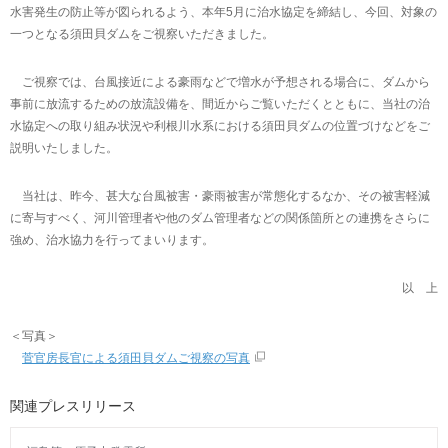
水害発生の防止等が図られるよう、本年5月に治水協定を締結し、今回、対象の
一つとなる須田貝ダムをご視察いただきました。
ご視察では、台風接近による豪雨などで増水が予想される場合に、ダムから
事前に放流するための放流設備を、間近からご覧いただくとともに、当社の治
水協定への取り組み状況や利根川水系における須田貝ダムの位置づけなどをご
説明いたしました。
当社は、昨今、甚大な台風被害・豪雨被害が常態化するなか、その被害軽減
に寄与すべく、河川管理者や他のダム管理者などの関係箇所との連携をさらに
強め、治水協力を行ってまいります。
以 上
＜写真＞
菅官房長官による須田貝ダムご視察の写真
関連プレスリリース