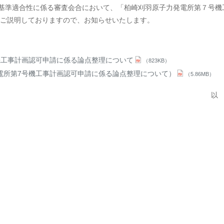
基準適合性に係る審査会合において、「柏崎刈羽原子力発電所第７号機
ご説明しておりますので、お知らせいたします。
号機工事計画認可申請に係る論点整理について
（823KB）
発電所第7号機工事計画認可申請に係る論点整理について）
（5.86MB）
以