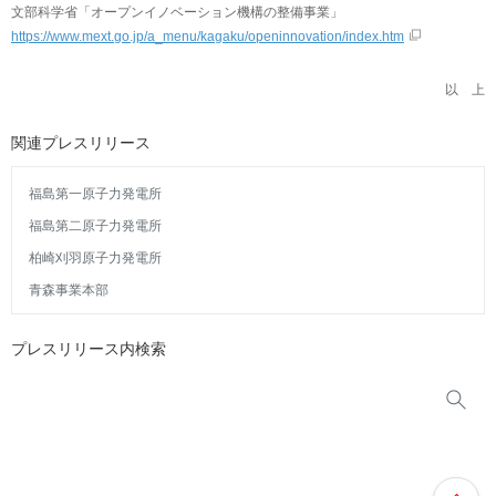
文部科学省「オープンイノベーション機構の整備事業」
https://www.mext.go.jp/a_menu/kagaku/openinnovation/index.htm
以 上
関連プレスリリース
福島第一原子力発電所
福島第二原子力発電所
柏崎刈羽原子力発電所
青森事業本部
プレスリリース内検索