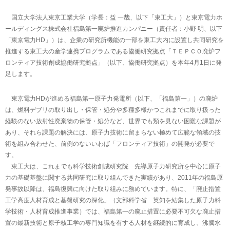
国立大学法人東京工業大学（学長：益 一哉、以下「東工大」）と東京電力ホ
ールディングス株式会社福島第一廃炉推進カンパニー（責任者：小野 明、以下
「東京電力HD」）は、企業の研究所機能の一部を東工大内に設置し共同研究を
推進する東工大の産学連携プログラムである協働研究拠点「ＴＥＰＣＯ廃炉フ
ロンティア技術創成協働研究拠点」（以下、協働研究拠点）を本年4月1日に発
足します。
東京電力HDが進める福島第一原子力発電所（以下、「福島第一」）の廃炉
は、燃料デブリの取り出し・保管・処分や多種多様かつこれまでに取り扱った
経験のない放射性廃棄物の保管・処分など、世界でも類を見ない困難な課題が
あり、それら課題の解決には、原子力技術に留まらない極めて広範な領域の技
術を組み合わせた、前例のないいわば「フロンティア技術」の開発が必要で
す。
東工大は、これまでも科学技術創成研究院 先導原子力研究所を中心に原子
力の基礎基盤に関する共同研究に取り組んできた実績があり、2011年の福島原
発事故以降は、福島復興に向けた取り組みに務めています。特に、「廃止措置
工学高度人材育成と基盤研究の深化」（文部科学省 英知を結集した原子力科
学技術・人材育成推進事業）では、福島第一の廃止措置に必要不可欠な廃止措
置の最新技術と原子核工学の専門知識を有する人材を継続的に育成し、沸騰水