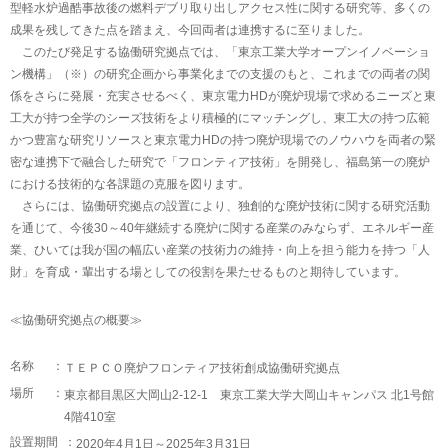
型軽水炉過酷事故後の燃料デブリ取り出しアクセス性に関する研究等、多くの
成果を残してきた点を踏まえ、今回両者は連携するに至りました。
このたび発足する協働研究拠点では、「東京工業大学オープンイノベーショ
ン機構」（※）の研究企画から事業化までの支援のもと、これまでの両者の関
係をさらに発展・充実させるべく、東京電力HDが廃炉現場で求めるニーズと東
工大が持つ全学のシーズ技術をより積極的にマッチングし、東工大の持つ広範
かつ豊富な研究リソースと東京電力HDの持つ廃炉現場でのノウハウを両者の緊
密な連携下で融合した研究で「フロンティア技術」を開発し、福島第一の廃炉
における技術的な各課題の克服を図ります。
さらには、協働研究拠点の設置により、独創的な廃炉技術に関する研究活動
を通じて、今後30～40年継続する廃炉に関する産業のみならず、エネルギー産
業、ひいては我が国の幅広い産業の技術力の維持・向上を担う能力を持つ「人
財」を育成・輩出する場としての役割を果たせるものと期待しています。
≪協働研究拠点の概要≫
名称 ：
ＴＥＰＣＯ廃炉フロンティア技術創成協働研究拠点
場所 ：
東京都目黒区大岡山2-12-1 東京工業大学大岡山キャンパス 北1号館
4階410室
設置期間 ：
2020年4月1日～2025年3月31日