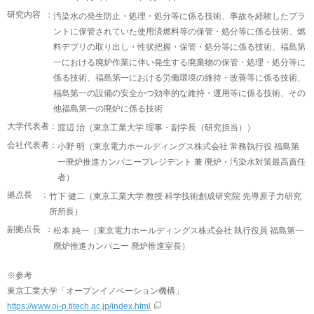
研究内容 ：
汚染水の発生防止・処理・処分等に係る技術、事故を経験したプラ
ントに保管されていた使用済燃料等の保管・処分等に係る技術、燃
料デブリの取り出し・性状把握・保管・処分等に係る技術、福島第
一における廃炉作業に伴い発生する廃棄物の保管・処理・処分等に
係る技術、福島第一における労働環境の維持・改善等に係る技術、
福島第一の設備の安全かつ効率的な維持・運用等に係る技術、その
他福島第一の廃炉に係る技術
大学代表者：
渡辺 治（東京工業大学 理事・副学長（研究担当））
会社代表者：
小野 明（東京電力ホールディングス株式会社 常務執行役 福島第
一廃炉推進カンパニープレジデント 兼 廃炉・汚染水対策最高責任
者）
拠点長 ：
竹下 健二（東京工業大学 教授 科学技術創成研究院 先導原子力研究
所所長）
副拠点長 ：
松本 純一（東京電力ホールディングス株式会社 執行役員 福島第一
廃炉推進カンパニー 廃炉推進室長）
※参考
東京工業大学「オープンイノベーション機構」
https://www.oi-p.titech.ac.jp/index.html