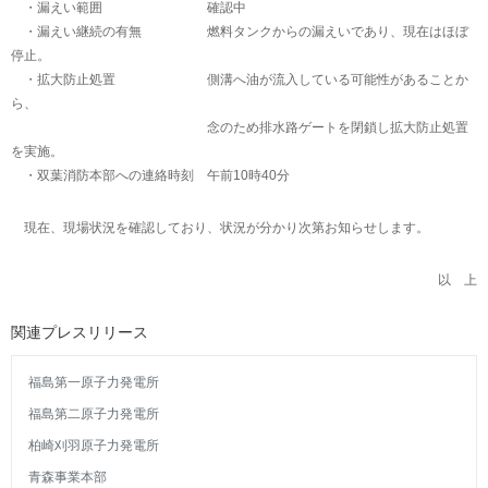
・漏えい範囲 確認中
・漏えい継続の有無 燃料タンクからの漏えいであり、現在はほぼ
停止。
・拡大防止処置 側溝へ油が流入している可能性があることか
ら、
念のため排水路ゲートを閉鎖し拡大防止処置
を実施。
・双葉消防本部への連絡時刻 午前10時40分
現在、現場状況を確認しており、状況が分かり次第お知らせします。
以 上
関連プレスリリース
福島第一原子力発電所
福島第二原子力発電所
柏崎刈羽原子力発電所
青森事業本部