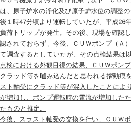
※５号機原子炉冷却材浄化系（以下「ＣＵＷ
は、原子炉水の浄化及び原子炉水位の調整のた
後１時47分頃より運転していたが、平成26年
負荷トリップが発生。その後、現場を確認
認されておらず、今後、ＣＵＷポンプ（Ａ
て調査するとしていたが、その点検結果は
点検における外観目視の結果、ＣＵＷポン
クラッド等を噛み込んだと思われる摺動痕
スト軸受にクラッド等が混入したことによ
が増加し、ポンプ運転時の電流が増加した
たものと推定。
今後、スラスト軸受の交換を行い、ＣＵＷポ