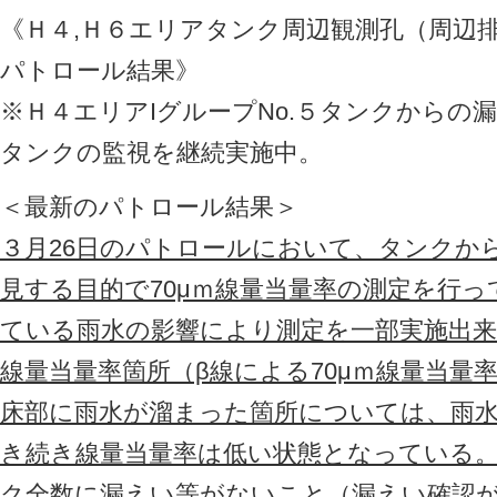
《Ｈ４,Ｈ６エリアタンク周辺観測孔（周辺
パトロール結果》
※Ｈ４エリアIグループNo.５タンクからの
タンクの監視を継続実施中。
＜最新のパトロール結果＞
３月26日のパトロールにおいて、タンクか
見する目的で70μｍ線量当量率の測定を行
ている雨水の影響により測定を一部実施出
線量当量率箇所（β線による70μｍ線量当量
床部に雨水が溜まった箇所については、雨
き続き線量当量率は低い状態となっている
ク全数に漏えい等がないこと（漏えい確認