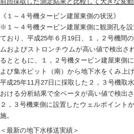
前回採取した測定結果と比較して大きな変
《１～４号機タービン建屋東側の状況》
※１～４号機タービン建屋東側に観測孔を設
ており、平成25年６月19日、１，２号機間
ムおよびストロンチウムが高い値で検出さ
るとともに、１，２号機タービン建屋東側
よび集水ピット（南）から地下水をくみ上
平成25年11月27日に採取した２，３号機
おける分析結果で全ベータが高い値で検出
２，３号機東側に設置したウェルポイント
施。
＜最新の地下水移送実績＞