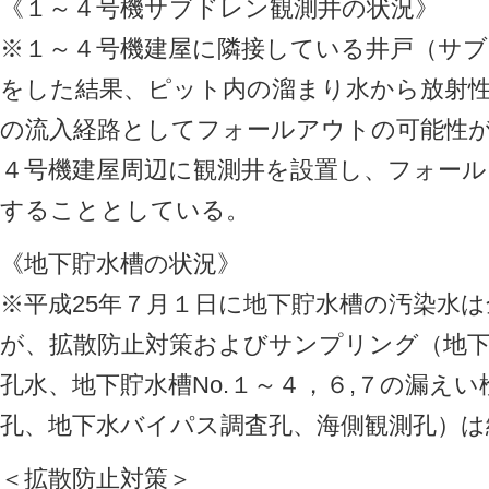
《１～４号機サブドレン観測井の状況》
※１～４号機建屋に隣接している井戸（サ
をした結果、ピット内の溜まり水から放射
の流入経路としてフォールアウトの可能性
４号機建屋周辺に観測井を設置し、フォー
することとしている。
《地下貯水槽の状況》
※平成25年７月１日に地下貯水槽の汚染水
が、拡散防止対策およびサンプリング（地下
孔水、地下貯水槽No.１～４，６,７の漏え
孔、地下水バイパス調査孔、海側観測孔）は
＜拡散防止対策＞