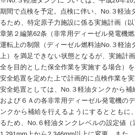
※No.３軽油タンクについては、平成26年10
期間で点検を予定。点検に伴い、No.３軽
るため、特定原子力施設に係る実施計画（以下
章第２編第62条（非常用ディーゼル発電機燃
運転上の制限（ディーゼル燃料油No.３軽油タン
上）を満足できない状態となるが、実施計画II
全を目的とした保全作業を実施する場合）
安全処置を定めた上で計画的に点検作業を
安全処置としては、No.３軽油タンクから
および６Ａの各非常用ディーゼル発電機のデ
ンクから補給を行えるようにするとともに
るため、No.６軽油タンクレベルの設定値（
1,291mm上から2,346mm以上に変更。