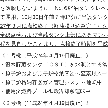
を逸脱しないように、No.６軽油タンクレベル
て運用。10月30日午前７時17分に当該タ
27年３月に点検終了（軽油張り込み完了）
全総点検および当該タンク上部にあるマン
程を見直したことより、点検終了時期を平成
《１号機（平成24年４月19日廃止）》
・復水貯蔵タンク（ＣＳＴ）を水源とする淡
・原子炉および原子炉格納容器へ窒素封入中
・原子炉格納容器ガス管理システム運転中
・使用済燃料プール循環冷却系運転中
《２号機（平成24年４月19日廃止）》