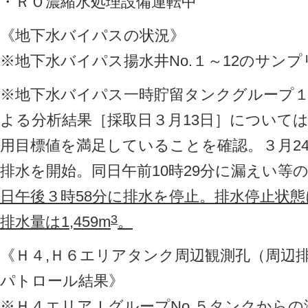
・ＲＯ濃縮水処理設備運転中
《地下水バイパスの状況》
※地下水バイパス揚水井No.１～12のサン
※地下水バイパス一時貯留タンクグループ
よる分析結果［採取日３月13日］について
用目標値を満足していることを確認。３月24
排水を開始。同日午前10時29分に漏えい等
日午後３時58分に排水を停止。排水停止状
3
排水量は1,459m
。
《Ｈ４,Ｈ６エリアタンク周辺観測孔（周辺
パトロール結果》
※Ｈ４エリアＩグループNo.５タンクから