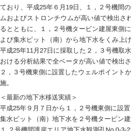
ており、平成25年６月19日、１，２号機間
ムおよびストロンチウムが高い値で検出さ
るとともに、１，２号機タービン建屋東側
よび集水ピット（南）から地下水をくみ上
平成25年11月27日に採取した２，３号機
おける分析結果で全ベータが高い値で検出
２，３号機東側に設置したウェルポイント
施。
＜最新の地下水移送実績＞
平成25年９月７日から１，２号機東側に設
集水ピット（南）地下水を２号機タービン建
１,２号機間護岸エリア地下水観測孔No.0-3