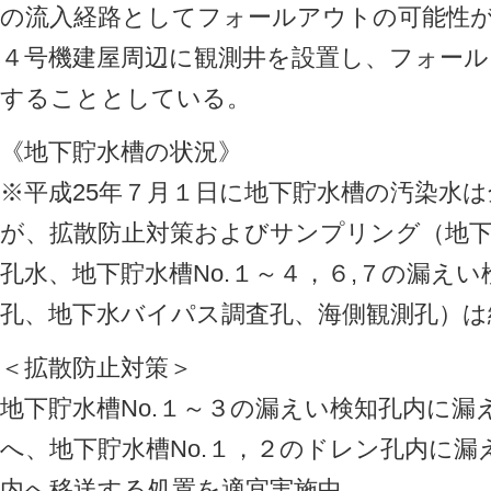
の流入経路としてフォールアウトの可能性
４号機建屋周辺に観測井を設置し、フォー
することとしている。
《地下貯水槽の状況》
※平成25年７月１日に地下貯水槽の汚染水
が、拡散防止対策およびサンプリング（地下
孔水、地下貯水槽No.１～４，６,７の漏え
孔、地下水バイパス調査孔、海側観測孔）は
＜拡散防止対策＞
地下貯水槽No.１～３の漏えい検知孔内に
へ、地下貯水槽No.１，２のドレン孔内に
内へ移送する処置を適宜実施中。