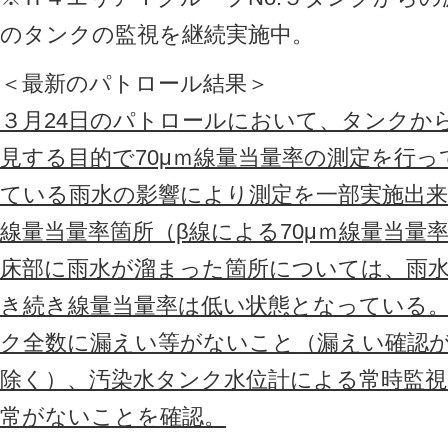
のタンクの監視を継続実施中。
＜最新のパトロール結果＞
３月24日のパトロールにおいて、タンクか
見する目的で70μｍ線量当量率の測定を行
ている雨水の影響により測定を一部実施出
線量当量率箇所（β線による70μｍ線量当量
床部に雨水が溜まった箇所については、雨
き続き線量当量率は低い状態となっている
ク全数に漏えい等がないこと（漏えい確認
除く）、汚染水タンク水位計による常時監視
常がないことを確認。