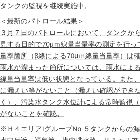
タンクの監視を継続実施中。
＜最新のパトロール結果＞
３月７日のパトロールにおいて、タンクか
見する目的で70μｍ線量当量率の測定を行
量率箇所（β線による70μｍ線量当量率）は
雨水が溜まった箇所については、雨水によ
線量当量率は低い状態となっている。また
に漏えい等がないこと（漏えい確認ができ
く）、汚染水タンク水位計による常時監視（
がないことを確認。
※Ｈ４エリアIグループNo.５タンクからの