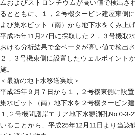
ムおよびストロンチウムが高い値で検出さ
るとともに、１，２号機タービン建屋東側
よび集水ピット（南）から地下水をくみ上
平成25年11月27日に採取した２，３号機
おける分析結果で全ベータが高い値で検出
２，３号機東側に設置したウェルポイント
施。
＜最新の地下水移送実績＞
平成25年９月７日から１，２号機東側に設
集水ピット（南）地下水を２号機タービン建
１,２号機間護岸エリア地下水観測孔No.0-3
いることから、平成25年12月11日より当