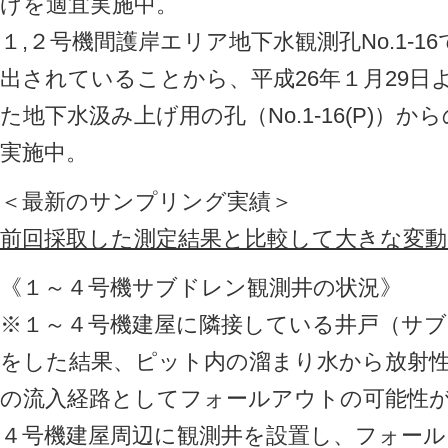
げを適宜実施中。
１,２号機間護岸エリア地下水観測孔No.1-
出されていることから、平成26年１月29日
た地下水汲み上げ用の孔（No.1-16(P)）
実施中。
＜最新のサンプリング実績＞
前回採取した測定結果と比較して大きな変
《１～４号機サブドレン観測井の状況》
※１～４号機建屋に隣接している井戸（サ
をした結果、ピット内の溜まり水から放射
の流入経路としてフォールアウトの可能性
４号機建屋周辺に観測井を設置し、フォー