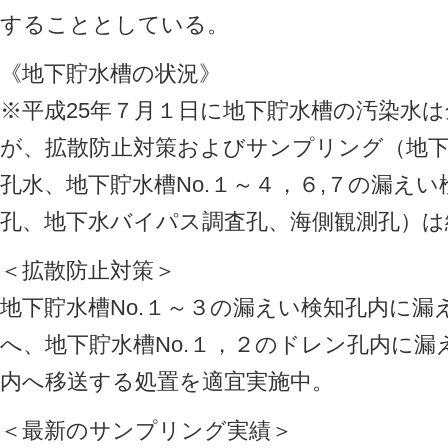
することとしている。
《地下貯水槽の状況》
※平成25年７月１日に地下貯水槽の汚染水
が、拡散防止対策およびサンプリング（地下
孔水、地下貯水槽No.１～４，６,７の漏え
孔、地下水バイパス調査孔、海側観測孔）は
＜拡散防止対策＞
地下貯水槽No.１～３の漏えい検知孔内に
へ、地下貯水槽No.１，２のドレン孔内に
内へ移送する処置を適宜実施中。
＜最新のサンプリング実績＞