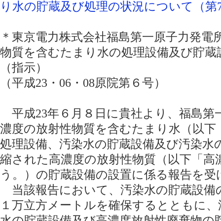
り水の貯蔵及び処理の状況について（第76報
＊東京電力株式会社福島第一原子力発電
物質を含むたまり水の処理設備及び貯蔵
（指示）
（平成23・06・08原院第６号）
平成23年６月８日に貴社より、福島第
濃度の放射性物質を含むたまり水（以下
処理設備、汚染水の貯蔵設備及び汚染水
縮された高濃度の放射性物質（以下「高
う。）の貯蔵設備の設置に係る報告を受
当該報告において、汚染水の貯蔵設備
１万立方メートルを確保するとともに、
水の貯蔵設備及び高濃度放射性廃棄物の