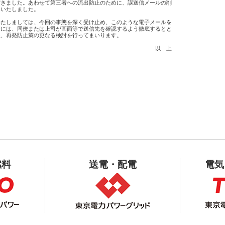
きました。あわせて第三者への流出防止のために、誤送信メールの削

いたしました。

たしましては、今回の事態を深く受け止め、このような電子メールを

には、同僚または上司が画面等で送信先を確認するよう徹底するとと

、再発防止策の更なる検討を行ってまいります。

　　　　　　　　　　　　　　　　　　　　　　　　　　　　以　上

燃料
送電・配電
電気