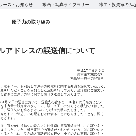
リース・お知らせ
動画・写真ライブラリー
株主・投資家のみ
原子力の取り組み
ルアドレスの誤送信について
　　　　　　　　　　　　　　　　　　　　　　　平成17年９月５日

　　　　　　　　　　　　　　　　　　　　　　　東京電力株式会社

　　　　　　　　　　　　　　　　　　　　　福島第一原子力発電所

、電子メールを利用して原子力発電所に関する知識を深めていただく、

見をいただくことを目的とした活動を行っており、当活動にご協力い

る皆さまに原子力等に関する情報を送信しております。

年９月２日の送信において、送信先の皆さま（16名）の氏名およびメー

を非表示に設定すべきところ、誤って互いに知りうる状態で送信した

日、送信先のお客さまからのご指摘で判明いたしました。

皆さまにご迷惑、ご心配をおかけすることになりましたことを、深く

あげます。

後、速やかに送信先の皆さまには個別に電話連絡を行い、お詫びをさ

きました。また、当日電話での連絡がとれなかった方にはお詫びのメ

するとともに、引き続き電話連絡を行い、全ての方に直接お詫びをさ
