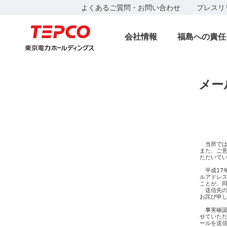
よくあるご質問・お問い合わせ
プレスリ
会社情報
福島への責任
メー
　　　　　
　　　　　
　　　　　
　当所では
また、ご意
ただいてい
　平成17
ルアドレス
ことが、同
　送信先の
お詫び申し
　事実確認
せていただ
ールを送信