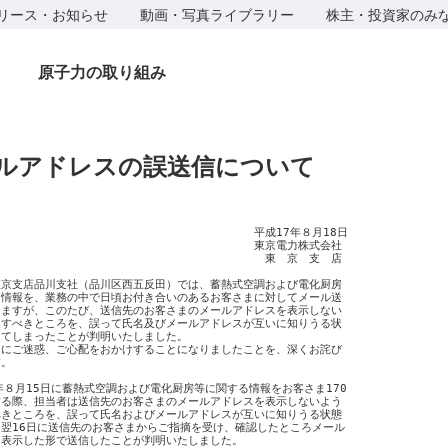
リース・お知らせ
動画・写真ライブラリー
株主・投資家のみ
原子力の取り組み
ルアドレスの誤送信について
　　　　　　　　　　　　　　　　　　　　　　　平成17年８月18日

　　　　　　　　　　　　　　　　　　　　　　　東京電力株式会社

　　　　　　　　　　　　　　　　　　　　　　　　東　京　支　店

京支店品川支社（品川区西五反田）では、蓄熱式空調および電化厨房

情報を、業務の中で日頃お付き合いのあるお客さまに対してメール送

ますが、このたび、送信先のお客さまのメールアドレスを表示しない

すべきところを、誤って氏名及びメールアドレスが互いに知りうる状

てしまったことが判明いたしました。

にご迷惑、ご心配をおかけすることになりましたことを、深くお詫び

。

年８月15日に蓄熱式空調および電化厨房等に関する情報をお客さま170

る際、担当者は送信先のお客さまのメールアドレスを表示しないよう

きところを、誤って氏名およびメールアドレスが互いに知りうる状態

翌16日に送信先のお客さまからご指摘を受け、確認したところメール

表示した形で送信したことが判明いたしました。
