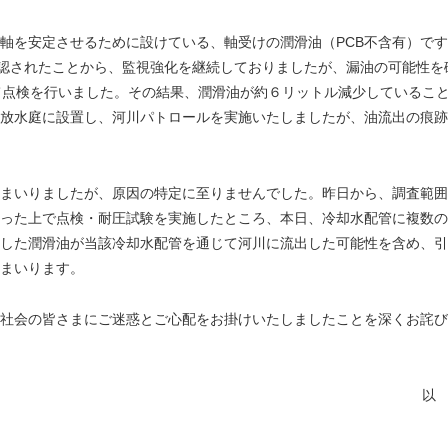
を安定させるために設けている、軸受けの潤滑油（PCB不含有）です
確認されたことから、監視強化を継続しておりましたが、漏油の可能性を
て点検を行いました。その結果、潤滑油が約６リットル減少しているこ
放水庭に設置し、河川パトロールを実施いたしましたが、油流出の痕跡
まいりましたが、原因の特定に至りませんでした。昨日から、調査範囲
った上で点検・耐圧試験を実施したところ、本日、冷却水配管に複数の
した潤滑油が当該冷却水配管を通じて河川に流出した可能性を含め、引
まいります。
社会の皆さまにご迷惑とご心配をお掛けいたしましたことを深くお詫び
以