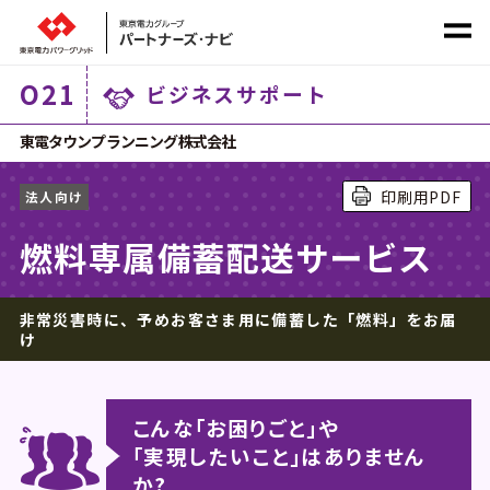
O
21
ビジネスサポート
社会課題から探す
東電タウンプランニング株式会社
印刷用PDF
法人向け
サービス
カテゴリ
から探す
燃料専属備蓄配送サービス
非常災害時に、予めお客さま用に備蓄した「燃料」をお届
け
ホーム
こんな｢お困りごと｣や
｢実現したいこと｣はありません
商材一覧
か?