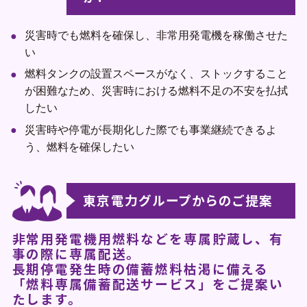
企業一覧
災害時でも燃料を確保し、非常用発電機を稼働させた
い
燃料タンクの設置スペースがなく、ストックすること
地域のお困りごとを解決します
が困難なため、災害時における燃料不足の不安を払拭
したい
災害時や停電が長期化した際でも事業継続できるよ
う、燃料を確保したい
東京電力グループからのご提案
非常用発電機用燃料などを専属貯蔵し、有
事の際に専属配送。
長期停電発生時の備蓄燃料枯渇に備える
「燃料専属備蓄配送サービス」をご提案い
たします。