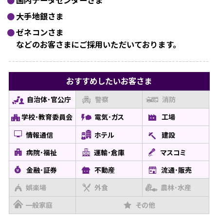
国内データセンターさま
大手地銀さま
ゼネコンさま
などのお客さまにご採用いただいております。
おすすめしたい
お客さま
自治体･官公庁
警察
消防
学校･教育委員会
電気･ガス
工場
情報通信
ホテル
建設
病院･福祉
運輸･倉庫
マスコミ
金融･証券
不動産
流通･販売
娯楽場
外食
農林･水産
一般家庭
その他