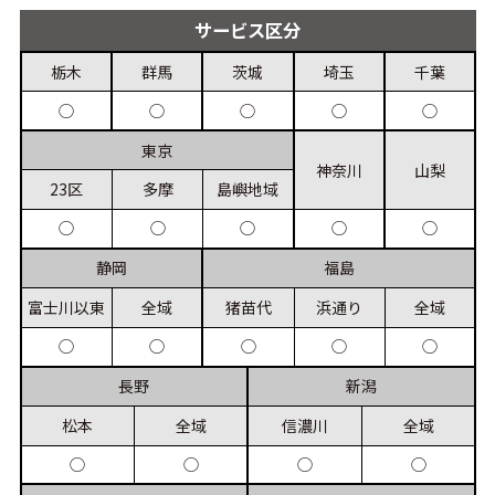
サービス
区分
栃木
群馬
茨城
埼玉
千葉
◯
◯
◯
◯
◯
東京
神奈川
山梨
23区
多摩
島嶼
地域
◯
◯
◯
◯
◯
静岡
福島
富士川
以東
全域
猪苗代
浜通り
全域
◯
◯
◯
◯
◯
長野
新潟
松本
全域
信濃川
全域
◯
◯
◯
◯