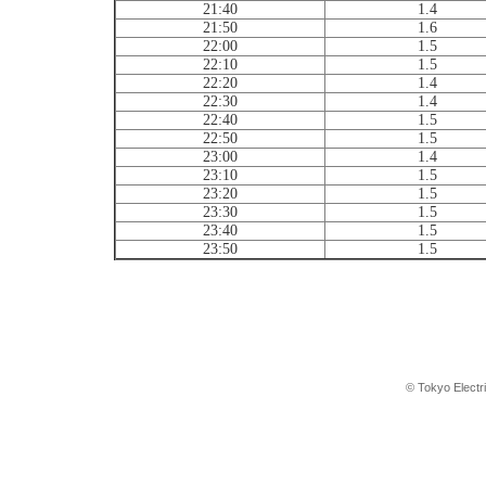
21:40
1.4
21:50
1.6
22:00
1.5
22:10
1.5
22:20
1.4
22:30
1.4
22:40
1.5
22:50
1.5
23:00
1.4
23:10
1.5
23:20
1.5
23:30
1.5
23:40
1.5
23:50
1.5
© Tokyo Electr