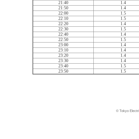
21:40
1.4
21:50
1.4
22:00
1.5
22:10
1.5
22:20
1.4
22:30
1.5
22:40
1.4
22:50
1.5
23:00
1.4
23:10
1.4
23:20
1.4
23:30
1.4
23:40
1.5
23:50
1.5
© Tokyo Electr