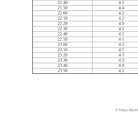
21:40
4.2
21:50
4.4
22:00
4.2
22:10
4.2
22:20
4.0
22:30
4.1
22:40
4.2
22:50
4.1
23:00
4.2
23:10
4.1
23:20
4.3
23:30
4.3
23:40
4.0
23:50
4.2
© Tokyo Electr