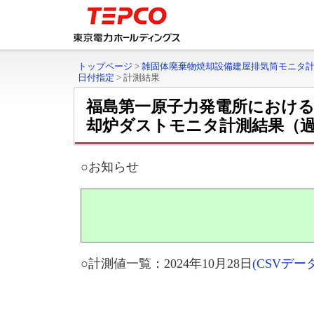
トップページ
>
雑固体廃棄物焼却設備建屋排気筒モニタ
日付指定
>
計測結果
福島第一原子力発電所における
却炉ダストモニタ計測結果（
○お知らせ
○計測値一覧：2024年10月28日
(CSVデ