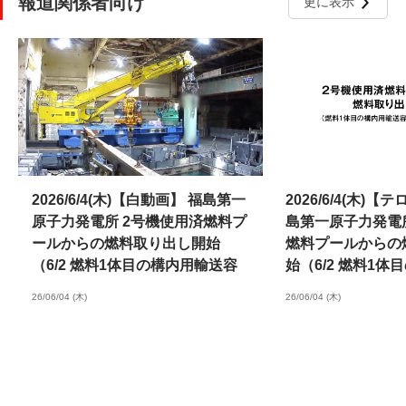
報道関係者向け
更に表示
2026/6/4(木)【白動画】 福島第一
2026/6/4(木)
原子力発電所 2号機使用済燃料プ
島第一原子力発電
ールからの燃料取り出し開始
燃料プールからの
（6/2 燃料1体目の構内用輸送容
始（6/2 燃料1
器収納までの状況）
容器収納までの状
26/06/04 (木)
26/06/04 (木)