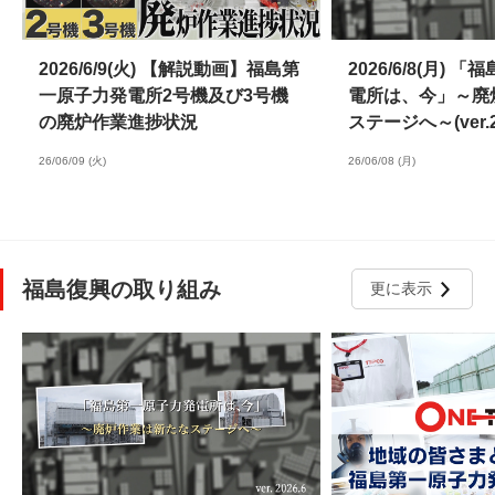
2026/6/9(火) 【解説動画】福島第
2026/6/8(月)
一原子力発電所2号機及び3号機
電所は、今」～廃
の廃炉作業進捗状況
ステージへ～(ver.20
26/06/09 (火)
26/06/08 (月)
福島復興の取り組み
更に表示