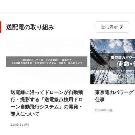
送配電の取り組み
更に表示
送電線に沿ってドローンが自動飛
東京電力パワーグ
行・撮影する「送電線点検用ドロ
仕事
ーン自動飛行システム」の開発・
20/04/03 (金)
導入について
21/05/11 (火)