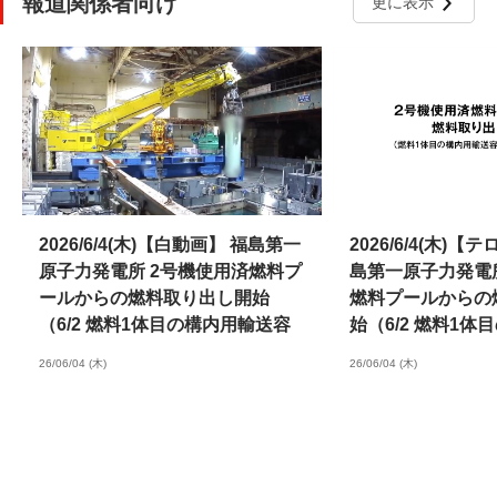
報道関係者向け
更に表示
2026/6/4(木)【白動画】 福島第一
2026/6/4(木)
原子力発電所 2号機使用済燃料プ
島第一原子力発電
ールからの燃料取り出し開始
燃料プールからの
（6/2 燃料1体目の構内用輸送容
始（6/2 燃料1
器収納までの状況）
容器収納までの状
26/06/04 (木)
26/06/04 (木)