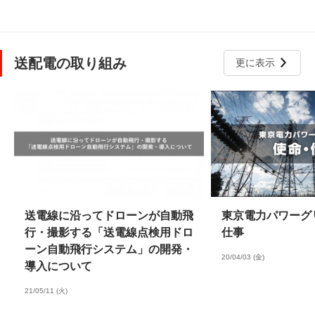
送配電の取り組み
更に表示
送電線に沿ってドローンが自動飛
東京電力パワーグ
行・撮影する「送電線点検用ドロ
仕事
ーン自動飛行システム」の開発・
20/04/03 (金)
導入について
21/05/11 (火)