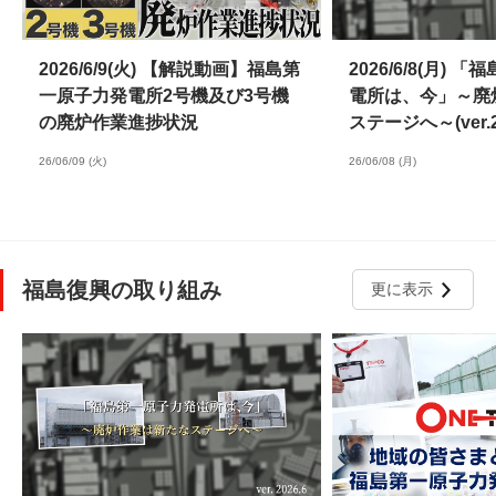
2026/6/9(火) 【解説動画】福島第
2026/6/8(月)
一原子力発電所2号機及び3号機
電所は、今」～廃
の廃炉作業進捗状況
ステージへ～(ver.20
26/06/09 (火)
26/06/08 (月)
福島復興の取り組み
更に表示