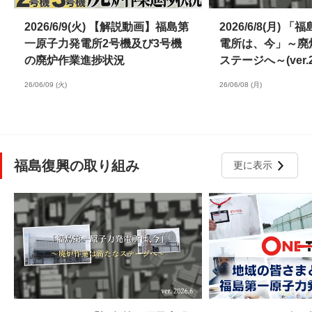
2026/6/9(火) 【解説動画】福島第
2026/6/8(月)
一原子力発電所2号機及び3号機
電所は、今」～廃
の廃炉作業進捗状況
ステージへ～(ver.20
26/06/09 (火)
26/06/08 (月)
福島復興の取り組み
更に表示