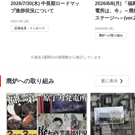
2026/7/30(木) 中長期ロードマッ
2026/6/8(月)
プ進捗状況について
電所は、今」～廃
ステージへ～(ver.20
26/07/30 (木)
記者会見・メッセージ
26/06/08 (月)
廃炉への取り組み
※過去1週間分の視聴数から集計しています。
廃炉への取り組み
更に表示