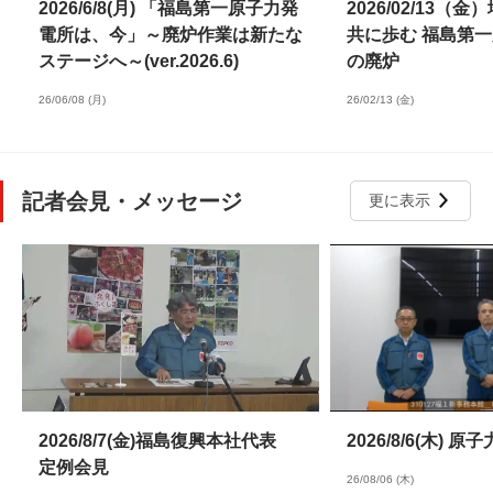
2026/6/8(月) 「福島第一原子力発
2026/02/13（
電所は、今」～廃炉作業は新たな
共に歩む 福島第
ステージへ～(ver.2026.6)
の廃炉
26/06/08 (月)
26/02/13 (金)
記者会見・メッセージ
更に表示
2026/8/7(金)福島復興本社代表
2026/8/6(木)
定例会見
26/08/06 (木)