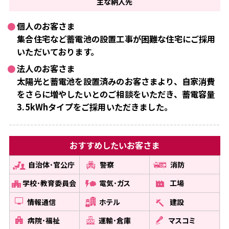
主な
納入先
個人のお客さま
集合住宅など蓄電池の設置工事が困難な住宅にご採用
いただいております。
法人のお客さま
太陽光と蓄電池を設置済みのお客さまより、自家消費
をさらに増やしたいとのご相談をいただき、蓄電容量
3.5kWhタイプをご採用いただきました。
おすすめしたい
お客さま
自治体･官公庁
警察
消防
学校･教育委員会
電気･ガス
工場
情報通信
ホテル
建設
病院･福祉
運輸･倉庫
マスコミ