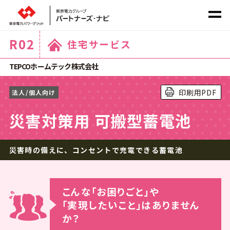
R
02
住宅サービス
社会課題から探す
TEPCOホームテック株式会社
印刷用PDF
法人/個人向け
サービス
カテゴリ
から探す
災害対策用 可搬型蓄電池
災害時の備えに、コンセントで充電できる蓄電池
ホーム
こんな｢お困りごと｣や
｢実現したいこと｣はありません
か？
商材一覧