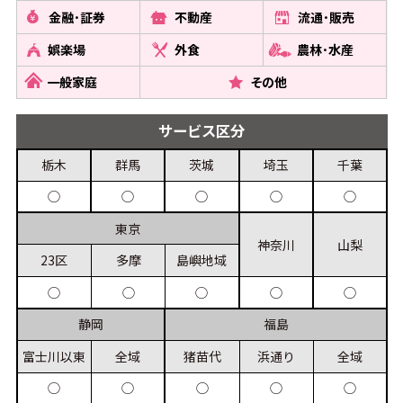
金融･証券
不動産
流通･販売
娯楽場
外食
農林･水産
一般家庭
その他
サービス
区分
栃木
群馬
茨城
埼玉
千葉
◯
◯
◯
◯
◯
東京
神奈川
山梨
23区
多摩
島嶼
地域
◯
◯
◯
◯
◯
静岡
福島
富士川
以東
全域
猪苗代
浜通り
全域
◯
◯
◯
◯
◯