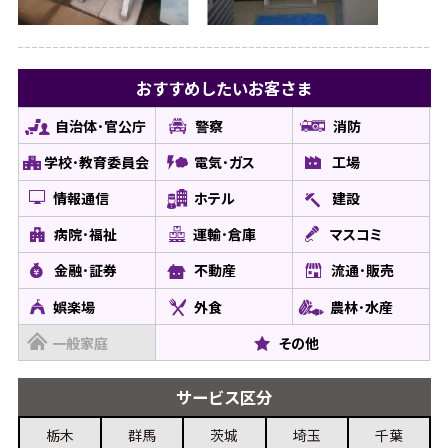
おすすめしたい
お客さま
自治体･官公庁
警察
消防
学校･教育委員会
電気･ガス
工場
情報通信
ホテル
建設
病院･福祉
運輸･倉庫
マスコミ
金融･証券
不動産
流通･販売
娯楽場
外食
農林･水産
一般家庭
その他
サービス
区分
栃木
群馬
茨城
埼玉
千葉