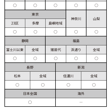
◯
◯
◯
◯
◯
東京
神奈川
山梨
23区
多摩
島嶼
地域
◯
◯
◯
◯
◯
静岡
福島
富士川
以東
全域
猪苗代
浜通り
全域
◯
◯
◯
◯
◯
長野
新潟
松本
全域
信濃川
全域
◯
◯
◯
◯
日本
全国
海外
◯
―