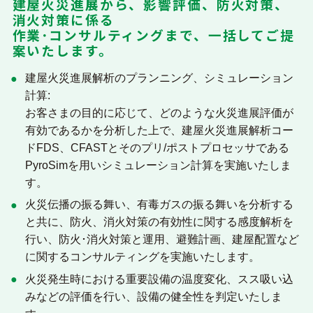
建屋火災進展から、影響評価、防火対策、
消火対策に係る
作業･コンサルティングまで、一括してご提
案いたします。
建屋火災進展解析のプランニング、シミュレーション
計算:
お客さまの目的に応じて、どのような火災進展評価が
有効であるかを分析した上で、建屋火災進展解析コー
ドFDS、CFASTとそのプリ/ポストプロセッサである
PyroSimを用いシミュレーション計算を実施いたしま
す。
火災伝播の振る舞い、有毒ガスの振る舞いを分析する
と共に、防火、消火対策の有効性に関する感度解析を
行い、防火･消火対策と運用、避難計画、建屋配置など
に関するコンサルティングを実施いたします。
火災発生時における重要設備の温度変化、スス吸い込
みなどの評価を行い、設備の健全性を判定いたしま