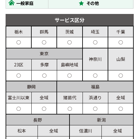
一般家庭
その他
サービス
区分
栃木
群馬
茨城
埼玉
千葉
◯
◯
◯
◯
◯
東京
神奈川
山梨
23区
多摩
島嶼
地域
◯
◯
◯
◯
◯
静岡
福島
富士川
以東
全域
猪苗代
浜通り
全域
◯
◯
◯
◯
◯
長野
新潟
松本
全域
信濃川
全域