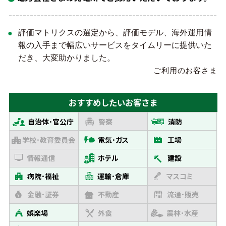
評価マトリクスの選定から、評価モデル、海外運用情
報の入手まで幅広いサービスをタイムリーに提供いた
だき、大変助かりました。
ご利用のお客さま
おすすめしたい
お客さま
自治体･官公庁
警察
消防
学校･教育委員会
電気･ガス
工場
情報通信
ホテル
建設
病院･福祉
運輸･倉庫
マスコミ
金融･証券
不動産
流通･販売
娯楽場
外食
農林･水産