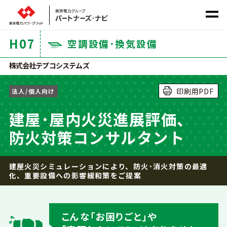
H
07
空調設備･換気設備
社会課題から探す
株式会社テプコシステムズ
印刷用PDF
法人/個人向け
サービス
カテゴリ
から探す
建屋･屋内火災進展評価、
防火対策コンサルタント
建屋火災シミュレーションにより、防火･消火対策の最適
化、重要設備への影響緩和策をご提案
ホーム
こんな｢お困りごと｣や
商材一覧