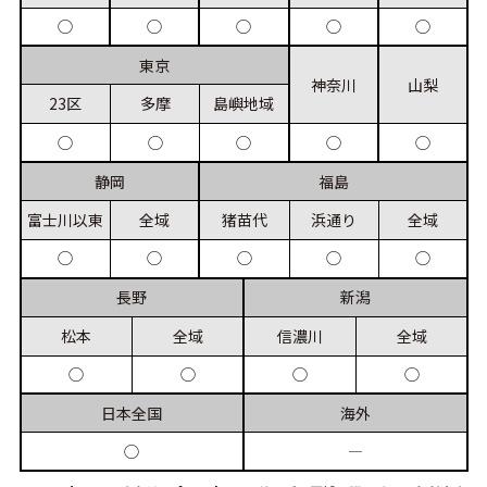
◯
◯
◯
◯
◯
東京
神奈川
山梨
23区
多摩
島嶼
地域
◯
◯
◯
◯
◯
静岡
福島
富士川
以東
全域
猪苗代
浜通り
全域
◯
◯
◯
◯
◯
長野
新潟
松本
全域
信濃川
全域
◯
◯
◯
◯
日本
全国
海外
◯
―