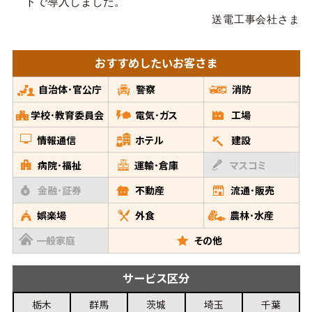
トで導入しました。
送電工事会社さま
おすすめしたい
お客さま
自治体･官公庁
警察
消防
学校･教育委員会
電気･ガス
工場
情報通信
ホテル
建設
病院･福祉
運輸･倉庫
マスコミ
金融･証券
不動産
流通･販売
娯楽場
外食
農林･水産
一般家庭
その他
サービス
区分
栃木
群馬
茨城
埼玉
千葉