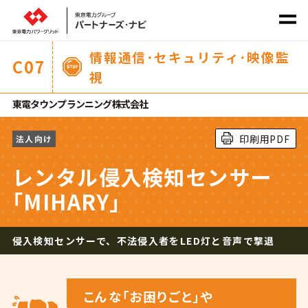
情報通信･セキュリティ･映像監
C
07
視
社会課題から探す
東電タウンプランニング株式会社
サービス
カテゴリ
から探す
印刷用PDF
法人向け
レンタル侵入検知センサー
｢MIHARY｣
侵入検知センサーで、不法侵入者をLED灯と音声で撃退
ホーム
こんな｢お困りごと｣や
商材一覧