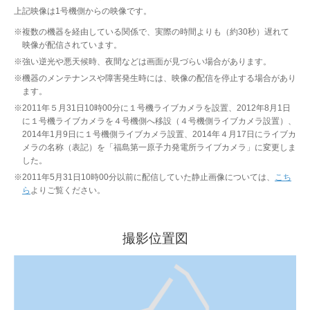
上記映像は1号機側からの映像です。
※
複数の機器を経由している関係で、実際の時間よりも（約30秒）遅れて
映像が配信されています。
※
強い逆光や悪天候時、夜間などは画面が見づらい場合があります。
※
機器のメンテナンスや障害発生時には、映像の配信を停止する場合があり
ます。
※
2011年５月31日10時00分に１号機ライブカメラを設置、2012年8月1日
に１号機ライブカメラを４号機側へ移設（４号機側ライブカメラ設置）、
2014年1月9日に１号機側ライブカメラ設置、2014年４月17日にライブカ
メラの名称（表記）を「福島第一原子力発電所ライブカメラ」に変更しま
した。
※
2011年5月31日10時00分以前に配信していた静止画像については、
こち
ら
よりご覧ください。
撮影位置図