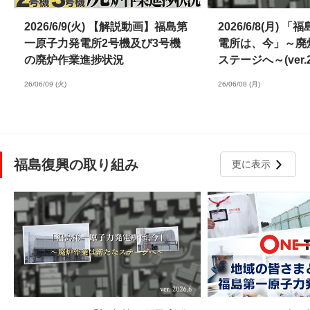
2026/6/9(火) 【解説動画】福島第
2026/6/8(月)
一原子力発電所2号機及び3号機
電所は、今」～廃
の廃炉作業進捗状況
ステージへ～(ver.20
26/06/09 (火)
26/06/08 (月)
福島復興の取り組み
更に表示