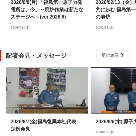
2026/6/8(月) 「福島第一原子力発
2026/02/13（
電所は、今」～廃炉作業は新たな
共に歩む 福島第
ステージへ～(ver.2026.6)
の廃炉
26/06/08 (月)
26/02/13 (金)
記者会見・メッセージ
更に表示
2026/8/7(金)福島復興本社代表
2026/8/6(木)
定例会見
26/08/06 (木)