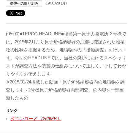
19/01/28 (月)
廃炉への取り組み
(05:00)■TEPCO HEADLINE■福島第一原子力発電所２号機で
は、2019年2月より原子炉格納容器の底部に確認された堆積
物の性状を把握するため、堆積物への「接触調査」を行いま
す。今回のHEADLINEでは、当社の廃炉におけるスペシャリ
ストが調査方法や装置の仕組みについて正しく、そしてわか
りやすくお伝えします。
※2019/01/24掲載した動画「原子炉格納容器内の堆積物を調
査します～2号機原子炉格納容器内部調査」の内容を一部更
新したもの
リンク
ダウンロード （269MB）