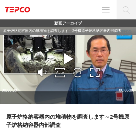
動画アーカイブ
原子炉格納容器内の堆積物を調査します～2号機原
子炉格納容器内部調査