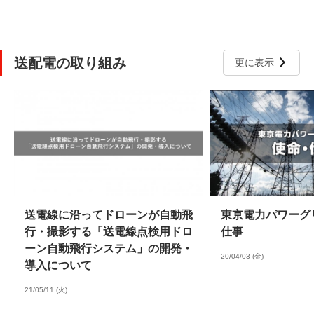
送配電の取り組み
更に表示
送電線に沿ってドローンが自動飛
東京電力パワーグ
行・撮影する「送電線点検用ドロ
仕事
ーン自動飛行システム」の開発・
20/04/03 (金)
導入について
21/05/11 (火)