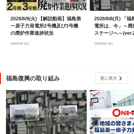
2026/6/9(火) 【解説動画】福島第
2026/6/8(月)
一原子力発電所2号機及び3号機
電所は、今」～廃
の廃炉作業進捗状況
ステージへ～(ver.20
26/06/09 (火)
26/06/08 (月)
福島復興の取り組み
更に表示