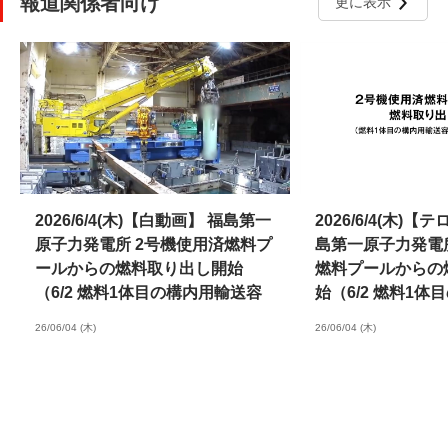
報道関係者向け
更に表示
2026/6/4(木)【白動画】 福島第一
2026/6/4(木)
原子力発電所 2号機使用済燃料プ
島第一原子力発電
ールからの燃料取り出し開始
燃料プールからの
（6/2 燃料1体目の構内用輸送容
始（6/2 燃料1
器収納までの状況）
容器収納までの状
26/06/04 (木)
26/06/04 (木)