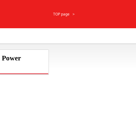
TOP page
r Power