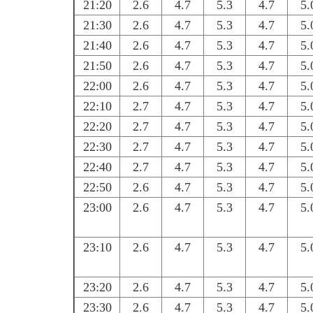
21:20
2.6
4.7
5.3
4.7
5.
21:30
2.6
4.7
5.3
4.7
5.
21:40
2.6
4.7
5.3
4.7
5.
21:50
2.6
4.7
5.3
4.7
5.
22:00
2.6
4.7
5.3
4.7
5.
22:10
2.7
4.7
5.3
4.7
5.
22:20
2.7
4.7
5.3
4.7
5.
22:30
2.7
4.7
5.3
4.7
5.
22:40
2.7
4.7
5.3
4.7
5.
22:50
2.6
4.7
5.3
4.7
5.
23:00
2.6
4.7
5.3
4.7
5.
23:10
2.6
4.7
5.3
4.7
5.
23:20
2.6
4.7
5.3
4.7
5.
23:30
2.6
4.7
5.3
4.7
5.