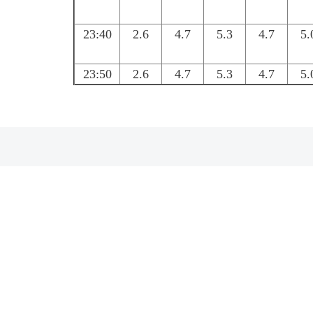
23:40
2.6
4.7
5.3
4.7
5.
23:50
2.6
4.7
5.3
4.7
5.