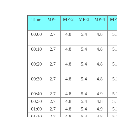
Time
MP-1
MP-2
MP-3
MP-4
MP
00:00
2.7
4.8
5.4
4.8
5.
00:10
2.7
4.8
5.4
4.8
5.
00:20
2.7
4.8
5.4
4.8
5.
00:30
2.7
4.8
5.4
4.8
5.
00:40
2.7
4.8
5.4
4.9
5.
00:50
2.7
4.8
5.4
4.8
5.
01:00
2.7
4.8
5.4
4.9
5.
01:10
2.7
4.8
5.4
4.8
5.