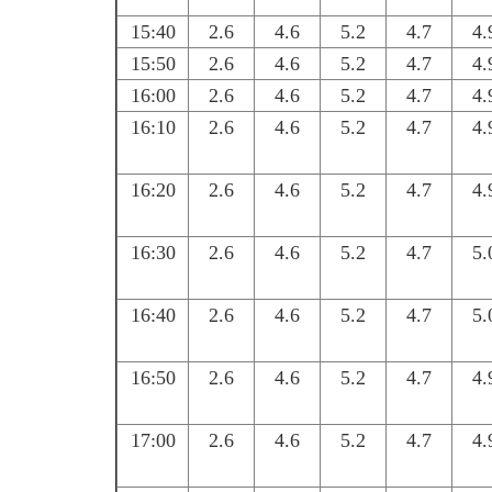
15:40
2.6
4.6
5.2
4.7
4.
15:50
2.6
4.6
5.2
4.7
4.
16:00
2.6
4.6
5.2
4.7
4.
16:10
2.6
4.6
5.2
4.7
4.
16:20
2.6
4.6
5.2
4.7
4.
16:30
2.6
4.6
5.2
4.7
5.
16:40
2.6
4.6
5.2
4.7
5.
16:50
2.6
4.6
5.2
4.7
4.
17:00
2.6
4.6
5.2
4.7
4.