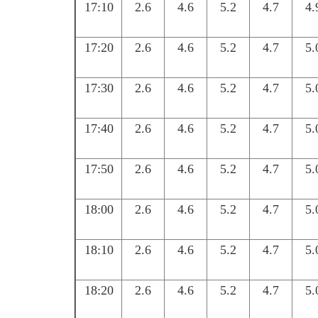
17:10
2.6
4.6
5.2
4.7
4.
17:20
2.6
4.6
5.2
4.7
5.
17:30
2.6
4.6
5.2
4.7
5.
17:40
2.6
4.6
5.2
4.7
5.
17:50
2.6
4.6
5.2
4.7
5.
18:00
2.6
4.6
5.2
4.7
5.
18:10
2.6
4.6
5.2
4.7
5.
18:20
2.6
4.6
5.2
4.7
5.