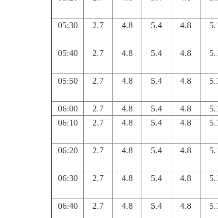
05:30
2.7
4.8
5.4
4.8
5.
05:40
2.7
4.8
5.4
4.8
5.
05:50
2.7
4.8
5.4
4.8
5.
06:00
2.7
4.8
5.4
4.8
5.
06:10
2.7
4.8
5.4
4.8
5.
06:20
2.7
4.8
5.4
4.8
5.
06:30
2.7
4.8
5.4
4.8
5.
06:40
2.7
4.8
5.4
4.8
5.