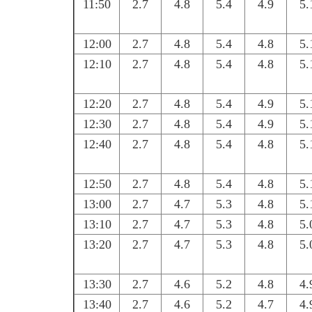
11:50
2.7
4.8
5.4
4.9
5.
12:00
2.7
4.8
5.4
4.8
5.
12:10
2.7
4.8
5.4
4.8
5.
12:20
2.7
4.8
5.4
4.9
5.
12:30
2.7
4.8
5.4
4.9
5.
12:40
2.7
4.8
5.4
4.8
5.
12:50
2.7
4.8
5.4
4.8
5.
13:00
2.7
4.7
5.3
4.8
5.
13:10
2.7
4.7
5.3
4.8
5.
13:20
2.7
4.7
5.3
4.8
5.
13:30
2.7
4.6
5.2
4.8
4.
13:40
2.7
4.6
5.2
4.7
4.